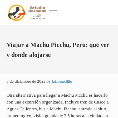
Saltar al contenido principal
Skip to site footer
Menu
Fitness, Deporte, Estar en Forma
Estudio Carmona, Analizamos el deporte para que no sufras durante su prá
Viajar a Machu Picchu, Perú: qué ver
y dónde alojarse
3 de diciembre de 2022
by
laicomedillo
Otra alternativa para llegar a Machu Picchu es hacerlo
con una excursión organizada. Incluye tren de Cusco a
Aguas Calientes, bus a Machu Picchu, entrada al sitio
arqueológico, visita guiada de 2.5 horas a la ciudadela