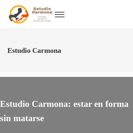
Saltar al contenido principal
Skip to site footer
Menu
Fitness, Deporte, Estar en Forma
Estudio Carmona, Analizamos el deporte para que no sufras durante su prá
Estudio Carmona
Estudio Carmona: estar en forma
sin matarse