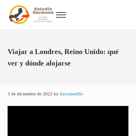
Saltar al contenido principal
Skip to site footer
Menu
Fitness, Deporte, Estar en Forma
Estudio Carmona, Analizamos el deporte para que no sufras durante su prá
Viajar a Londres, Reino Unido: qué
ver y dónde alojarse
3 de diciembre de 2022
by
laicomedillo